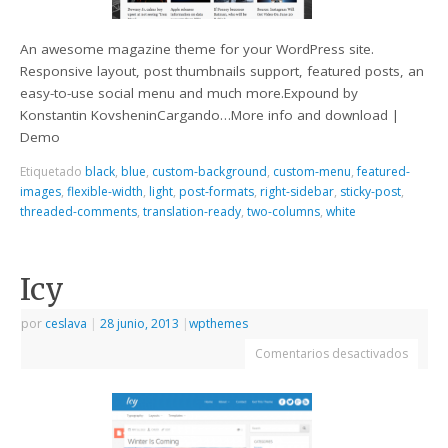
An awesome magazine theme for your WordPress site.
Responsive layout, post thumbnails support, featured posts, an
easy-to-use social menu and much more.Expound by
Konstantin KovsheninCargando…More info and download |
Demo
Etiquetado
black
,
blue
,
custom-background
,
custom-menu
,
featured-
images
,
flexible-width
,
light
,
post-formats
,
right-sidebar
,
sticky-post
,
threaded-comments
,
translation-ready
,
two-columns
,
white
Icy
por
ceslava
|
28 junio, 2013
|
wpthemes
Comentarios desactivados