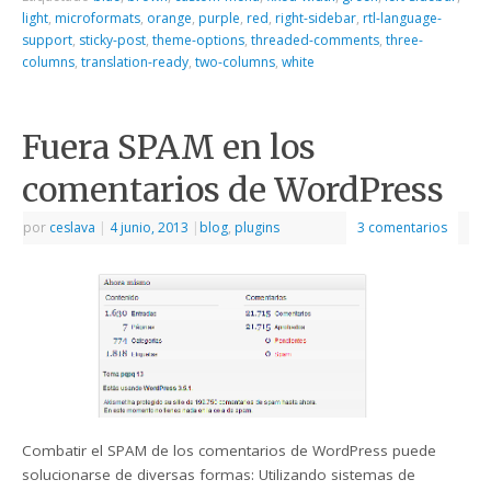
light
,
microformats
,
orange
,
purple
,
red
,
right-sidebar
,
rtl-language-
support
,
sticky-post
,
theme-options
,
threaded-comments
,
three-
columns
,
translation-ready
,
two-columns
,
white
Fuera SPAM en los
comentarios de WordPress
por
ceslava
|
4 junio, 2013
|
blog
,
plugins
3 comentarios
Combatir el SPAM de los comentarios de WordPress puede
solucionarse de diversas formas: Utilizando sistemas de