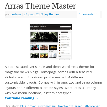
Arras Theme Master
por
ceslava
|
24 junio, 2013
|
wpthemes
1 comentario
A sophisticated, yet simple and clean WordPress theme for
magazine/news blogs. Homepage comes with a featured
slideshow and 3 featured post areas with 4 different
customisable layouts. Comes with in one, two and three column
layouts and 7 different alternate styles. WordPress 3.0-ready
with two menu locations, custom post types…
Continue reading
→
Etiquetado
blue
,
brown
,
custom-menu
,
fixed-width
,
green
,
left-sidebar
,