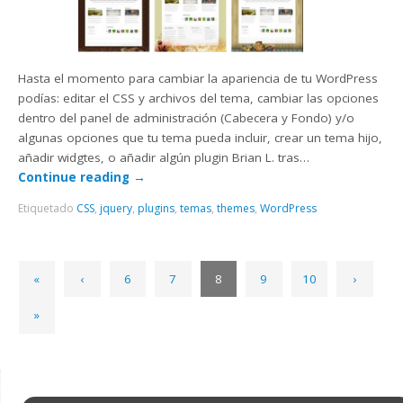
Hasta el momento para cambiar la apariencia de tu WordPress
podías: editar el CSS y archivos del tema, cambiar las opciones
dentro del panel de administración (Cabecera y Fondo) y/o
algunas opciones que tu tema pueda incluir, crear un tema hijo,
añadir widgtes, o añadir algún plugin Brian L. tras…
Continue reading
→
Etiquetado
CSS
,
jquery
,
plugins
,
temas
,
themes
,
WordPress
«
‹
6
7
8
9
10
›
»