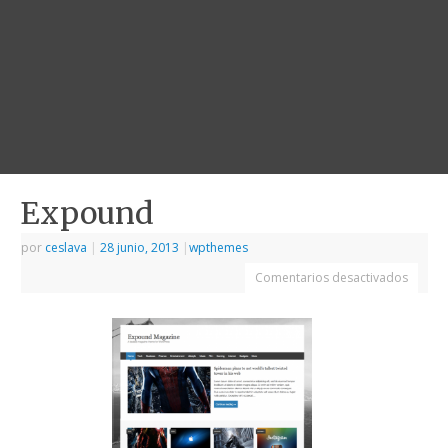
Expound
por
ceslava
|
28 junio, 2013
|
wpthemes
Comentarios desactivados