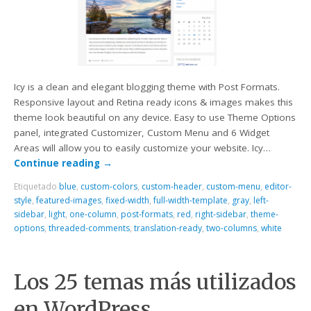
Icy is a clean and elegant blogging theme with Post Formats.
Responsive layout and Retina ready icons & images makes this
theme look beautiful on any device. Easy to use Theme Options
panel, integrated Customizer, Custom Menu and 6 Widget
Areas will allow you to easily customize your website. Icy…
Continue reading
→
Etiquetado
blue
,
custom-colors
,
custom-header
,
custom-menu
,
editor-
style
,
featured-images
,
fixed-width
,
full-width-template
,
gray
,
left-
sidebar
,
light
,
one-column
,
post-formats
,
red
,
right-sidebar
,
theme-
options
,
threaded-comments
,
translation-ready
,
two-columns
,
white
Los 25 temas más utilizados
en WordPress