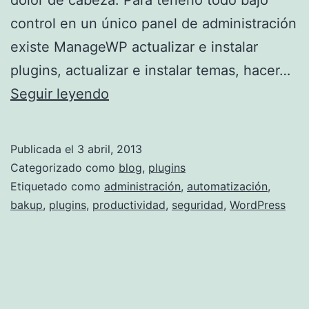
dolor de cabeza. Para tenerlo todo bajo
control en un único panel de administración
existe ManageWP actualizar e instalar
plugins, actualizar e instalar temas, hacer…
Gestiona
Seguir leyendo
todos
tus
Publicada el
3 abril, 2013
sitios
Categorizado como
blog
,
plugins
WP
Etiquetado como
administración
,
automatización
,
bakup
,
plugins
,
productividad
,
seguridad
,
WordPress
desde
un
sólo
panel
de