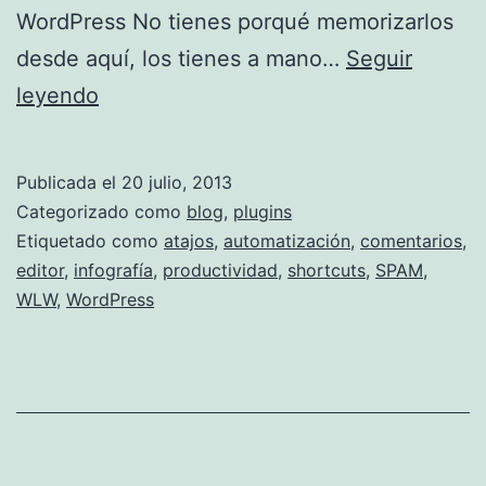
WordPress No tienes porqué memorizarlos
desde aquí, los tienes a mano…
Seguir
Atajos
leyendo
de
teclado
Publicada el
20 julio, 2013
en
Categorizado como
blog
,
plugins
WordPress
Etiquetado como
atajos
,
automatización
,
comentarios
,
editor
,
infografía
,
productividad
,
shortcuts
,
SPAM
,
WLW
,
WordPress