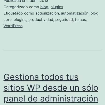
Publicada el
4 abril, 2013
las
Categorizado como
blog
,
plugins
actualizaciones
Etiquetado como
actualización
,
automatización
,
blog
,
core
,
plugins
,
productividad
,
seguridad
,
temas
,
en
WordPress
WordPress
Gestiona todos tus
sitios WP desde un sólo
panel de administración