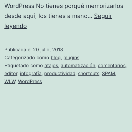
WordPress No tienes porqué memorizarlos
desde aquí, los tienes a mano…
Seguir
Atajos
leyendo
de
teclado
Publicada el
20 julio, 2013
en
Categorizado como
blog
,
plugins
WordPress
Etiquetado como
atajos
,
automatización
,
comentarios
,
editor
,
infografía
,
productividad
,
shortcuts
,
SPAM
,
WLW
,
WordPress