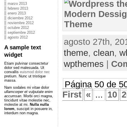
marzo 2013
febrero 2013
enero 2013
diciembre 2012
noviembre 2012
octubre 2012
septiembre 2012
agosto 2012
agosto 27th, 20
A sample text
theme
,
clean
,
w
widget
wpthemes
|
Com
Etiam pulvinar consectetur
dolor sed malesuada. Ut
convallis
euismod dolor nec
pretium. Nunc ut tristique
massa.
Página 50 de 5
Nam sodales mi vitae dolor
ullamcorper et vulputate enim
First
«
...
10
2
accumsan
. Morbi orci magna,
tincidunt vitae molestie nec,
molestie at mi.
Nulla nulla
lorem
, suscipit in posuere in,
interdum non magna.