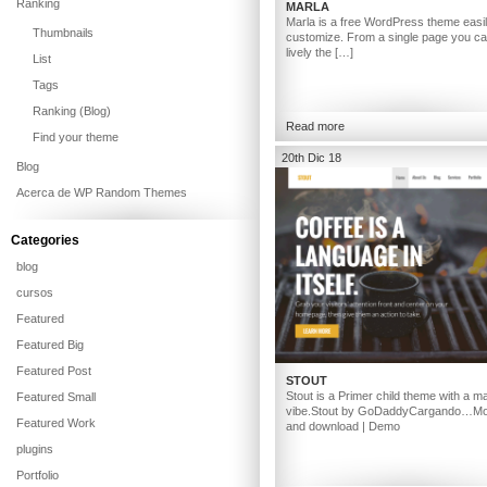
Ranking
MARLA
Marla is a free WordPress theme easil
Thumbnails
customize. From a single page you ca
lively the […]
List
Tags
Ranking (Blog)
Read more
Find your theme
20th Dic 18
Blog
Acerca de WP Random Themes
Categories
blog
cursos
Featured
Featured Big
Featured Post
STOUT
Stout is a Primer child theme with a m
Featured Small
vibe.Stout by GoDaddyCargando…Mor
Featured Work
and download | Demo
plugins
Portfolio