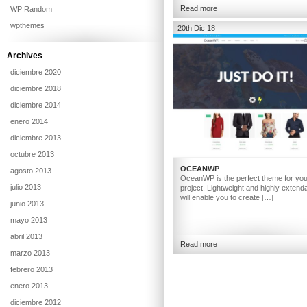
Read more
WP Random
wpthemes
20th Dic 18
Archives
diciembre 2020
diciembre 2018
diciembre 2014
enero 2014
diciembre 2013
octubre 2013
OCEANWP
agosto 2013
OceanWP is the perfect theme for you
julio 2013
project. Lightweight and highly extendab
will enable you to create […]
junio 2013
mayo 2013
abril 2013
Read more
marzo 2013
febrero 2013
enero 2013
diciembre 2012