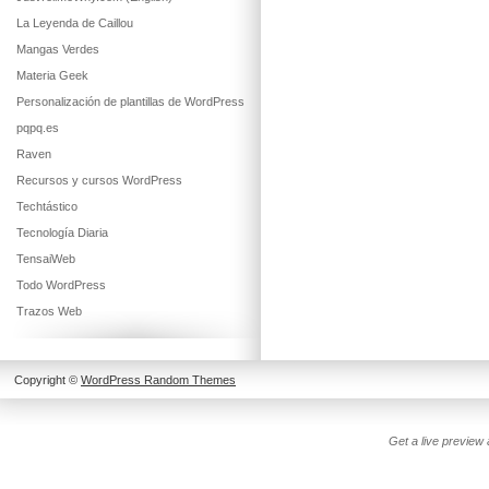
La Leyenda de Caillou
Mangas Verdes
Materia Geek
Personalización de plantillas de WordPress
pqpq.es
Raven
Recursos y cursos WordPress
Techtástico
Tecnología Diaria
TensaiWeb
Todo WordPress
Trazos Web
Copyright ©
WordPress Random Themes
Get a live previe