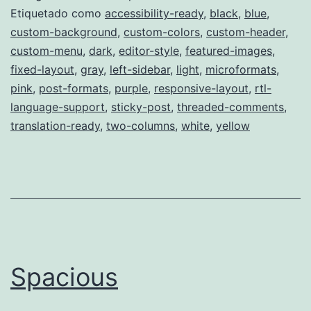
Etiquetado como
accessibility-ready
,
black
,
blue
,
custom-background
,
custom-colors
,
custom-header
,
custom-menu
,
dark
,
editor-style
,
featured-images
,
fixed-layout
,
gray
,
left-sidebar
,
light
,
microformats
,
pink
,
post-formats
,
purple
,
responsive-layout
,
rtl-
language-support
,
sticky-post
,
threaded-comments
,
translation-ready
,
two-columns
,
white
,
yellow
Spacious