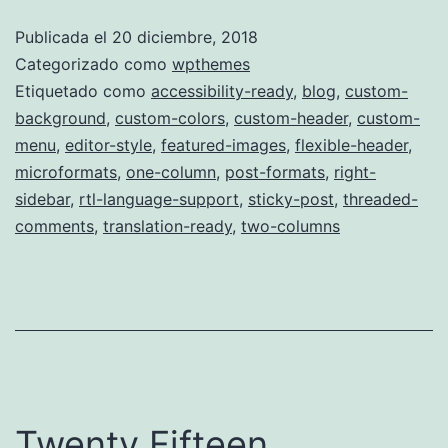
Publicada el
20 diciembre, 2018
Categorizado como
wpthemes
Etiquetado como
accessibility-ready
,
blog
,
custom-
background
,
custom-colors
,
custom-header
,
custom-
menu
,
editor-style
,
featured-images
,
flexible-header
,
microformats
,
one-column
,
post-formats
,
right-
sidebar
,
rtl-language-support
,
sticky-post
,
threaded-
comments
,
translation-ready
,
two-columns
Twenty Fifteen