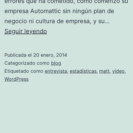
errores que ha cometido, cómo comenzó su
empresa Automattic sin ningún plan de
negocio ni cultura de empresa, y su…
Entrevista
Seguir leyendo
a
Matt
Publicada el
20 enero, 2014
Mullenweg,
Categorizado como
blog
fundador
Etiquetado como
entrevista
,
estadísticas
,
matt
,
vídeo
,
WordPress
y
CEO
de
WordPress