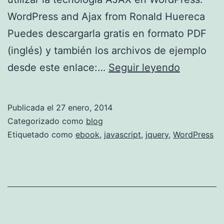
WordPress and Ajax from Ronald Huereca
Puedes descargarla gratis en formato PDF
(inglés) y también los archivos de ejemplo
Ebook
desde este enlace:…
Seguir leyendo
gratuito
sobre
Publicada el
27 enero, 2014
cómo
Categorizado como
blog
usar
Etiquetado como
ebook
,
javascript
,
jquery
,
WordPress
AJAX
en
WordPre