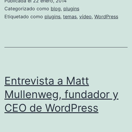
Publicada el
22 enero, 2014
y
Categorizado como
blog
,
plugins
plugins
Etiquetado como
plugins
,
temas
,
vídeo
,
WordPress
Entrevista a Matt
Mullenweg, fundador y
CEO de WordPress