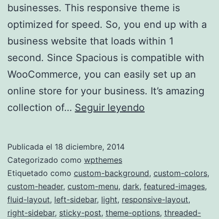
businesses. This responsive theme is
optimized for speed. So, you end up with a
business website that loads within 1
second. Since Spacious is compatible with
WooCommerce, you can easily set up an
online store for your business. It’s amazing
Spacious
collection of…
Seguir leyendo
Publicada el
18 diciembre, 2014
Categorizado como
wpthemes
Etiquetado como
custom-background
,
custom-colors
,
custom-header
,
custom-menu
,
dark
,
featured-images
,
fluid-layout
,
left-sidebar
,
light
,
responsive-layout
,
right-sidebar
,
sticky-post
,
theme-options
,
threaded-