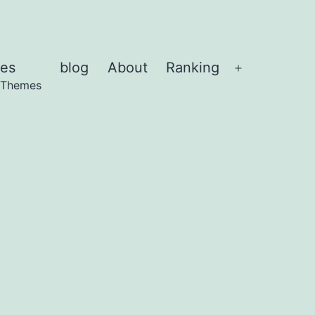
es
blog
About
Ranking
Abrir
 Themes
el
menú