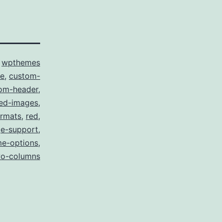
o
wpthemes
ue
,
custom-
om-header
,
red-images
,
ormats
,
red
,
ge-support
,
me-options
,
o-columns