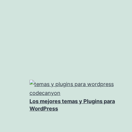
de
entradas
Los mejores temas y Plugins para
WordPress