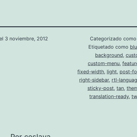
el
3 noviembre, 2012
Categorizado com
Etiquetado como
bl
background
,
cust
custom-menu
,
featu
fixed-width
,
light
,
post-f
right-sidebar
,
rtl-langua
sticky-post
,
tan
,
the
translation-ready
,
tw
Por ceslava