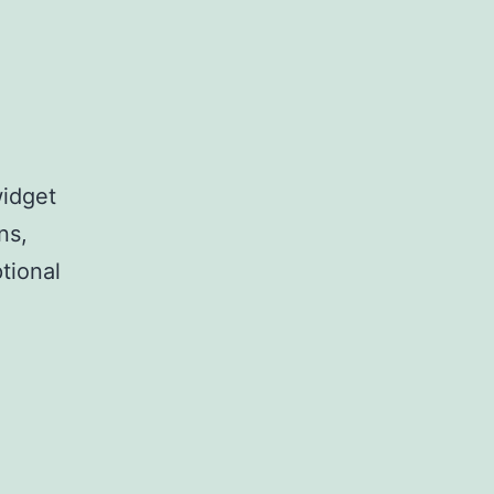
widget
ns,
tional