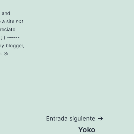
r and
 a site
not
reciate
 ) ------
y blogger,
. Si
Entrada siguiente
Yoko