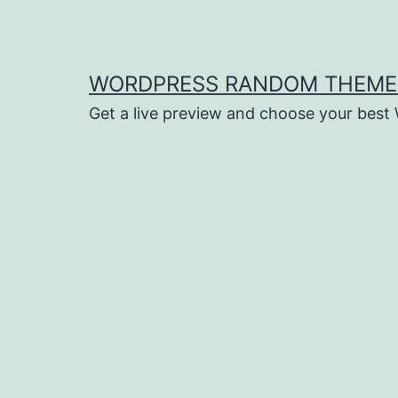
Saltar
al
contenido
WORDPRESS RANDOM THEME
Get a live preview and choose your bes