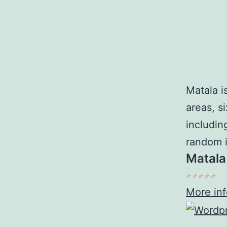
Matala i
areas, s
includin
random i
Matala
More in