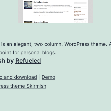
 is an elegant, two column, WordPress theme. 
 point for personal blogs.
sh by
Refueled
fo and download
|
Demo