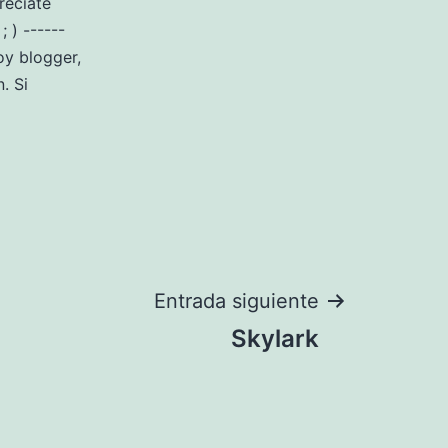
reciate
 ) ------
y blogger,
. Si
Entrada siguiente
Skylark