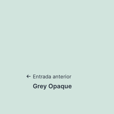
Navegación
Entrada anterior
Grey Opaque
de
entradas