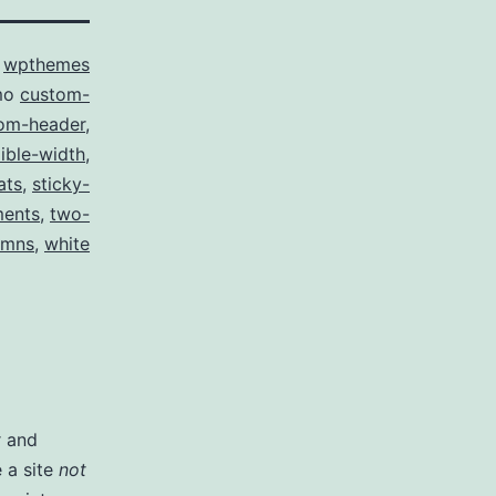
o
wpthemes
mo
custom-
om-header
,
xible-width
,
ats
,
sticky-
ents
,
two-
umns
,
white
r and
 a site
not