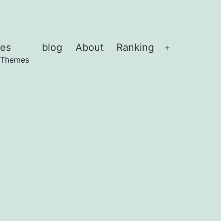
es
blog
About
Ranking
Abrir
 Themes
el
menú