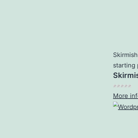
Skirmish
starting
Skirmi
More in