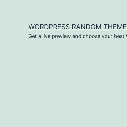
Saltar
al
contenido
WORDPRESS RANDOM THEME
Get a live preview and choose your bes