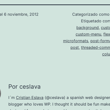
el
6 noviembre, 2012
Categorizado com
Etiquetado co
background
,
cust
custom-menu
,
fle
microformats
,
post-form
post
,
threaded-comm
col
Por ceslava
I´m
Cristian Eslava
(@ceslava) a spanish web designe
blogger who loves WP. I thought it should be fun make