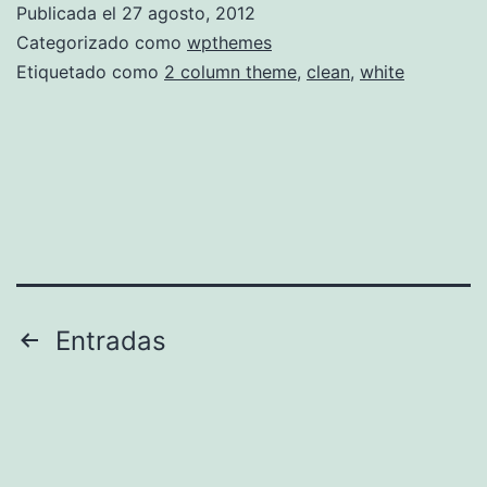
Publicada el
27 agosto, 2012
Categorizado como
wpthemes
Etiquetado como
2 column theme
,
clean
,
white
Paginación
Entradas
de
entradas