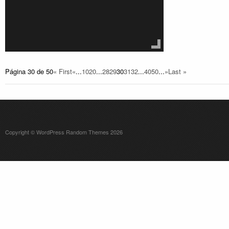
Página 30 de 50
« First
«
...
10
20
...
28
29
30
31
32
...
40
50
...
»
Last »
Copyright © WordPress Random Themes 2026